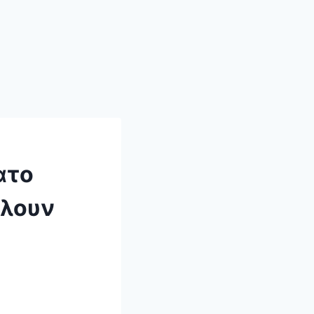
ατο
λλουν