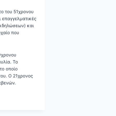
το του 51χρονου
ι επαγγελματικές
κδηλώσεων) και
οχαίο που
39χρονου
υλία. Το
το οποίο
του. Ο 21χρονος
εβενών.