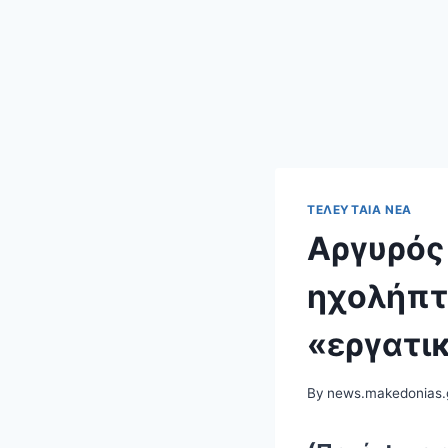
ΤΕΛΕΥΤΑΊΑ ΝΈΑ
Αργυρός 
ηχολήπτη
«εργατι
By
news.makedonias.