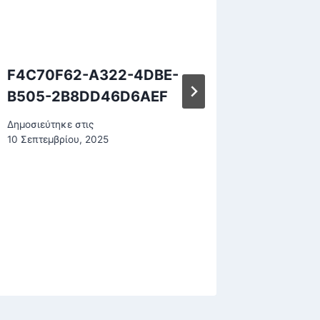
F4C70F62-A322-4DBE-
Χανταϊ
B505-2B8DD46D6AEF
Έλληνα
κρουαζ
Δημοσιεύτηκε στις
Hondiu
10 Σεπτεμβρίου, 2025
Δημοσιεύτη