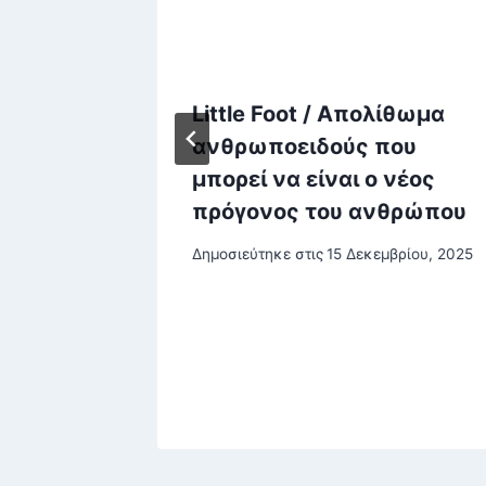
ε:
Little Foot / Απολίθωμα
ιστα
ανθρωποειδούς που
η
μπορεί να είναι ο νέος
Ε
πρόγονος του ανθρώπου
ρίου, 2025
Δημοσιεύτηκε στις
15 Δεκεμβρίου, 2025