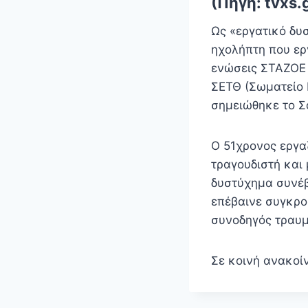
(Πηγή: tvxs.
Ως «εργατικό δυ
ηχολήπτη που ερ
ενώσεις ΣΤΑΖΟΕ
ΣΕΤΘ (Σωματείο 
σημειώθηκε το Σά
Ο 51χρονος εργα
τραγουδιστή και 
δυστύχημα συνέβ
επέβαινε συγκρο
συνοδηγός τραυμ
Σε κοινή ανακο