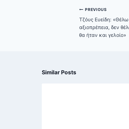
Πλοήγηση
PREVIOUS
άρθρων
Τζόυς Ευείδη: «Θέλ
αξιοπρέπεια, δεν θέ
θα ήταν και γελοίο»
Similar Posts