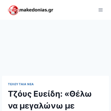
Skip
to
content
ΤΕΛΕΥΤΑΊΑ ΝΈΑ
Τζόυς Ευείδη: «Θέλω
να μεγαλώνω με