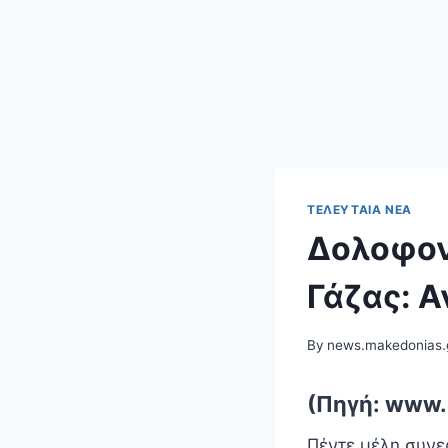
ΤΕΛΕΥΤΑΊΑ ΝΈΑ
Δολοφον
Γάζας: 
By
news.makedonias.
(Πηγή: www.
Πέντε μέλη συνε