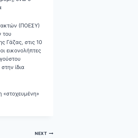
α
τακτών (ΠΟΕΣΥ)
ν του
ς Γάζας, στις 10
 οι εικονολήπτες
υγούστου
στην ίδια
η «στοχευμένη»
NEXT