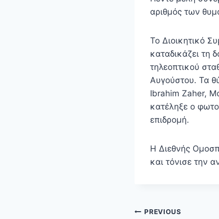
αριθμός των θυμ
Το Διοικητικό Σ
καταδικάζει τη 
τηλεοπτικού σταθ
Αυγούστου. Τα θύ
Ibrahim Zaher, 
κατέληξε ο φωτο
επιδρομή.
Η Διεθνής Ομοσπ
και τόνισε την 
Πλοήγηση
PREVIOUS