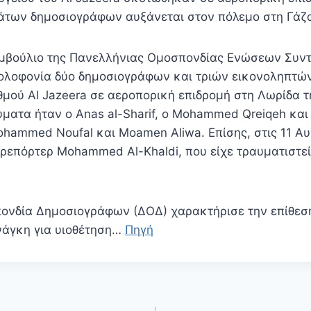
άτων δημοσιογράφων αυξάνεται στον πόλεμο στη Γάζ
υμβούλιο της Πανελλήνιας Ομοσπονδίας Ενώσεων Συν
δολοφονία δύο δημοσιογράφων και τριών εικονοληπτώ
μού Al Jazeera σε αεροπορική επιδρομή στη Λωρίδα τη
ματα ήταν ο Anas al-Sharif, ο Mohammed Qreiqeh και
Mohammed Noufal και Moamen Aliwa. Επίσης, στις 11 Α
ρεπόρτερ Mohammed Al-Khaldi, που είχε τραυματιστεί 
ονδία Δημοσιογράφων (ΔΟΔ) χαρακτήρισε την επίθεσ
ανάγκη για υιοθέτηση…
Πηγή