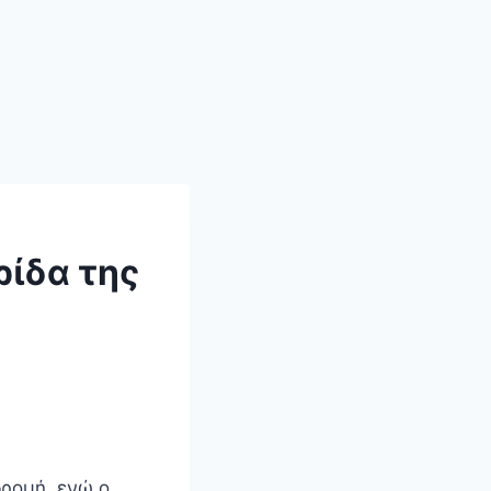
ίδα της
δρομή, ενώ ο