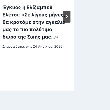
Έγκυος η Ελίζαμπεθ
41 καρ
Ελέτσι: «Σε λίγους μήνες,
της Αρ
θα κρατάμε στην αγκαλιά
Νέα Αρ
μας το πιο πολύτιμο
Αυτοεγ
δώρο της ζωής μας…»
ατζέντ
Τσακαλ
Δημοσιεύτηκε στις
24 Απριλίου, 2026
και οι 
αανκοί
κατά Τ
Δημοσιεύτη