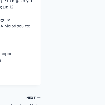
. Στο σημείο για
ς με 12
ρχουν
ΙΑ Μοιράσου το:
Δρόμοι
η
NEXT