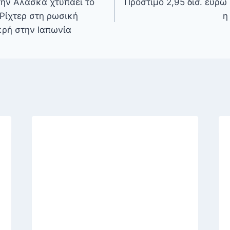
την Αλάσκα χτυπάει το
Πρόστιμο 2,95 δισ. ευρώ
 Ρίχτερ στη ρωσική
η
κρή στην Ιαπωνία