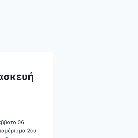
ρασκευή
άββατο 06
ιαμέρισμα 2ου