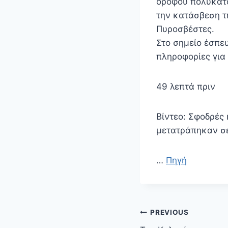
ορόφου πολυκατο
την κατάσβεση τ
Πυροσβέστες.
Στο σημείο έσπε
πληροφορίες για
49 λεπτά πριν
Βίντεο: Σφοδρές
μετατράπηκαν σε
…
Πηγή
Πλοήγηση
PREVIOUS
άρθρων