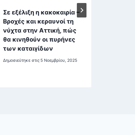
Σε εξέλιξη η κακοκαιρία –
Καλύτε
Βροχές και κεραυνοί τη
λίμνη 
νύχτα στην Αττική, πώς
τις βρ
θα κινηθούν οι πυρήνες
να εφη
των καταιγίδων
οι ειδικ
Δημοσιεύτηκε στις
5 Νοεμβρίου, 2025
Δημοσιεύτη
22 Φεβρου