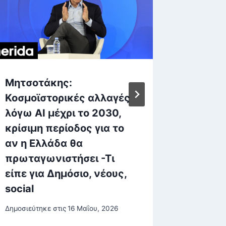
Μητσοτάκης:
Μόντο 
Κοσμοϊστορικές αλλαγές
Ντεζιρ
λόγω ΑΙ μέχρι το 2030,
ενώθηκ
κρίσιμη περίοδος για το
δεσμά 
αν η Ελλάδα θα
Κάννες
πρωταγωνιστήσει -Τι
φωτογ
είπε για Δημόσιο, νέους,
Δημοσιεύτη
social
Δημοσιεύτηκε στις
16 Μαΐου, 2026