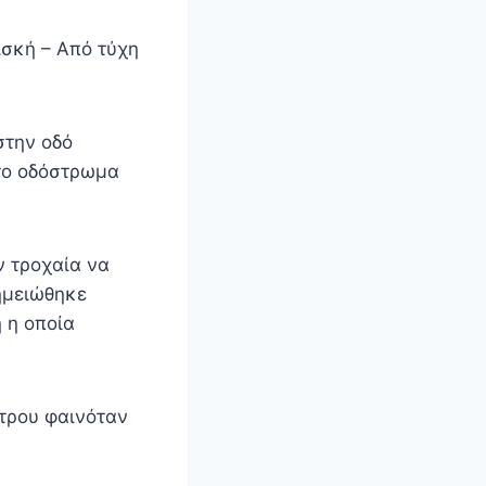
ισκή – Από τύχη
στην οδό
στο οδόστρωμα
ν τροχαία να
ημειώθηκε
 η οποία
τρου φαινόταν