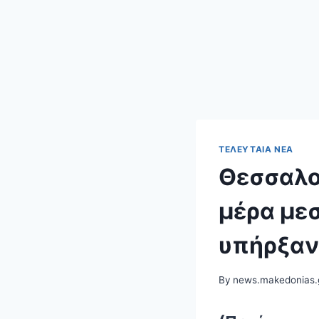
ΤΕΛΕΥΤΑΊΑ ΝΈΑ
Θεσσαλο
μέρα μεσ
υπήρξαν
By
news.makedonias.