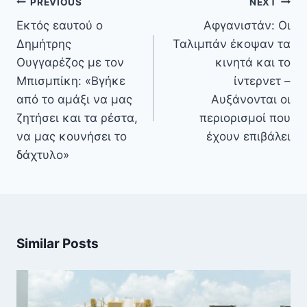
Πλοήγηση
PREVIOUS
NEXT
άρθρων
Εκτός εαυτού ο
Αφγανιστάν: Οι
Δημήτρης
Ταλιμπάν έκοψαν τα
Ουγγαρέζος με τον
κινητά και το
Μπισμπίκη: «Βγήκε
ίντερνετ –
από το αμάξι να μας
Αυξάνονται οι
ζητήσει και τα ρέστα,
περιορισμοί που
να μας κουνήσει το
έχουν επιβάλει
δάχτυλο»
Similar Posts