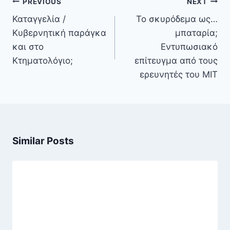
Πλοήγηση
PREVIOUS
NEXT
άρθρων
Καταγγελία /
Το σκυρόδεμα ως…
Κυβερνητική παράγκα
μπαταρία;
και στο
Εντυπωσιακό
Κτηματολόγιο;
επίτευγμα από τους
ερευνητές του MIT
Similar Posts