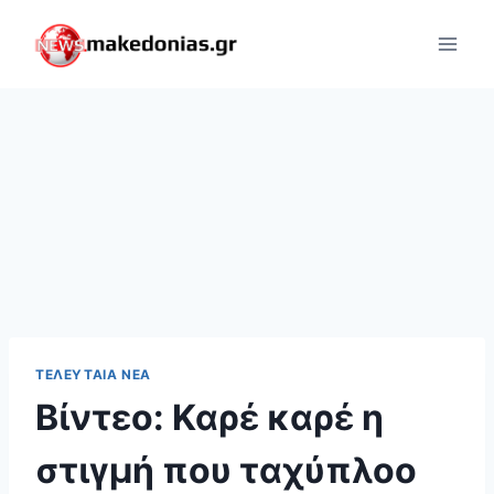
Skip
to
content
ΤΕΛΕΥΤΑΊΑ ΝΈΑ
Βίντεο: Καρέ καρέ η
στιγμή που ταχύπλοο