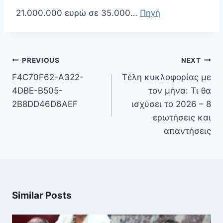
21.000.000 ευρώ σε 35.000…
Πηγή
Πλοήγηση
PREVIOUS
NEXT
άρθρων
F4C70F62-A322-
Τέλη κυκλοφορίας με
4DBE-B505-
τον μήνα: Τι θα
2B8DD46D6AEF
ισχύσει το 2026 – 8
ερωτήσεις και
απαντήσεις
Similar Posts