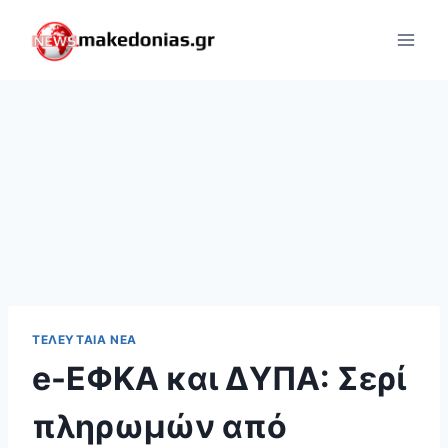
Skip
to
content
ΤΕΛΕΥΤΑΊΑ ΝΈΑ
e-ΕΦΚΑ και ΔΥΠΑ: Σερί
πληρωμών από