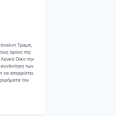
Ντόναλντ Τραμπ,
τους όρους της
 Λευκό Οίκο την
η συνάντηση των
π να απορρίπτει
χειρήματα του