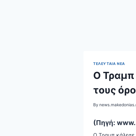
ΤΕΛΕΥΤΑΊΑ ΝΈΑ
Ο Τραμπ 
τους όρο
By
news.makedonias.
(Πηγή: www.
Ο Τραμπ κάλεσε 