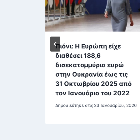
Πιόνι: H Ευρώπη είχε
χρονος
διαθέσει 188,6
δισεκατομμύρια ευρώ
σμούς
στην Ουκρανία έως τις
31 Οκτωβρίου 2025 από
τον Ιανουάριο του 2022
ου, 2026
Δημοσιεύτηκε στις
23 Ιανουαρίου, 2026