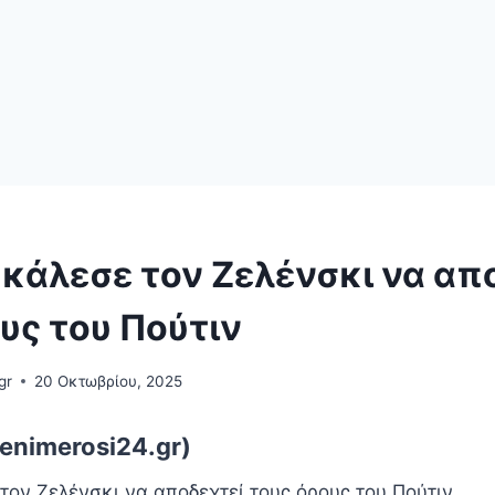
κάλεσε τον Ζελένσκι να απ
υς του Πούτιν
gr
20 Οκτωβρίου, 2025
enimerosi24.gr)
τον Ζελένσκι να αποδεχτεί τους όρους του Πούτιν