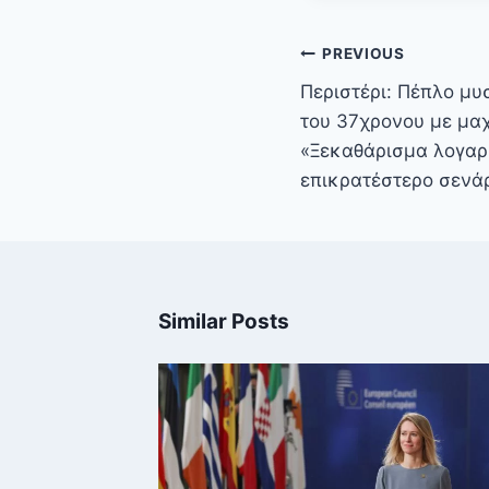
Πλοήγηση
PREVIOUS
άρθρων
Περιστέρι: Πέπλο μυ
του 37χρονου με μαχ
«Ξεκαθάρισμα λογαρ
επικρατέστερο σενά
Similar Posts