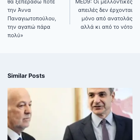
θα ξεπεράσω ποτέ
MED9: Oι μελλοντικές
την Άννα
απειλές δεν έρχονται
Παναγιωτοπούλου,
μόνο από ανατολάς
την αγαπώ πάρα
αλλά κι από το νότο
πολύ»
Similar Posts