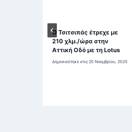
κραίος
Ο Τσιτσιπάς έτρεχε με
ν
210 χλμ./ώρα στην
Αττική Οδό με τη Lotus
υ, 2025
Δημοσιεύτηκε στις
20 Νοεμβρίου, 2025