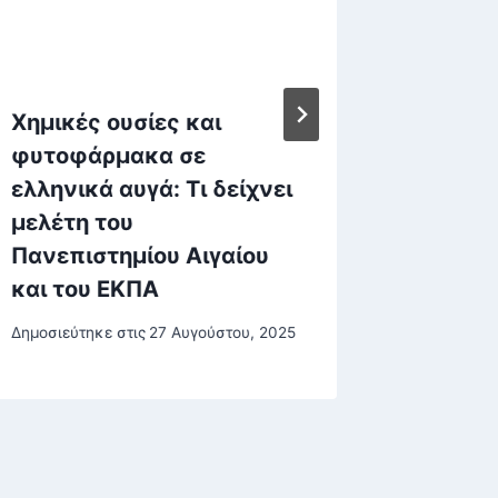
Χημικές ουσίες και
Κυριάκ
φυτοφάρμακα σε
Θα κιν
ελληνικά αυγά: Τι δείχνει
σχέση μ
μελέτη του
κρίσης 
Πανεπιστημίου Αιγαίου
αντοχέ
και του ΕΚΠΑ
Δημοσιεύτη
Δημοσιεύτηκε στις
27 Αυγούστου, 2025