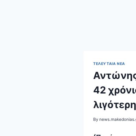
ΤΕΛΕΥΤΑΊΑ ΝΈΑ
Αντώνης
42 χρόνι
λιγότερ
By
news.makedonias.