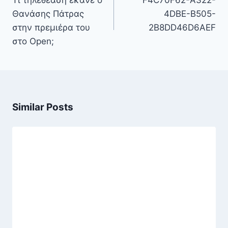
Τι τηλεθέαση έκανε ο
F4C70F62-A322-
Θανάσης Πάτρας
4DBE-B505-
στην πρεμιέρα του
2B8DD46D6AEF
στο Open;
Similar Posts