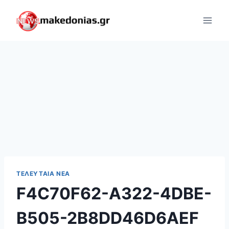
Skip
to
content
ΤΕΛΕΥΤΑΊΑ ΝΈΑ
F4C70F62-A322-4DBE-
B505-2B8DD46D6AEF