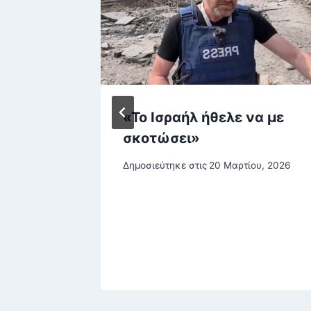
ρος:
«Το Ισραήλ ήθελε να με
άσεις
σκοτώσει»
λεια –
Δημοσιεύτηκε στις
20 Μαρτίου, 2026
drones
υ, 2026