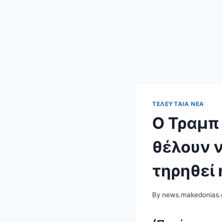
ΤΕΛΕΥΤΑΊΑ ΝΈΑ
Ο Τραμπ 
θέλουν ν
τηρηθεί 
By
news.makedonias.