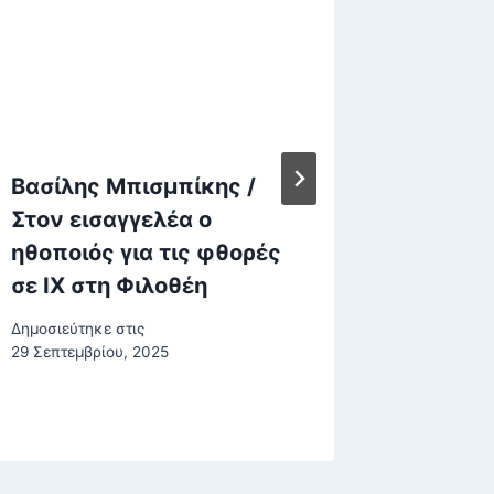
Βασίλης Μπισμπίκης /
Το Ιρά
Στον εισαγγελέα ο
τα Στε
ηθοποιός για τις φθορές
έκλεισ
σε ΙΧ στη Φιλοθέη
εμπορι
Κύπρου
Δημοσιεύτηκε στις
του π
29 Σεπτεμβρίου, 2025
Δημοσιεύτη