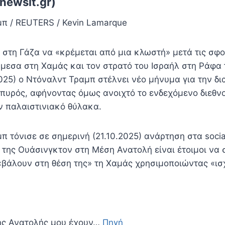
newsit.gr)
π / REUTERS / Kevin Lamarque
α στη Γάζα να «κρέμεται από μια κλωστή» μετά τις σφ
μεσα στη Χαμάς και τον στρατό του Ισραήλ στη Ράφα
025) ο Ντόναλντ Τραμπ στέλνει νέο μήνυμα για την δι
πυρός, αφήνοντας όμως ανοιχτό το ενδεχόμενο διεθν
 παλαιστινιακό θύλακα.
 τόνισε σε σημερινή (21.10.2025) ανάρτηση στα socia
 της Ουάσινγκτον στη Μέση Ανατολή είναι έτοιμοι να 
 «βάλουν στη θέση της» τη Χαμάς χρησιμοποιώντας «ισ
ης Ανατολής μου έχουν…
Πηγή