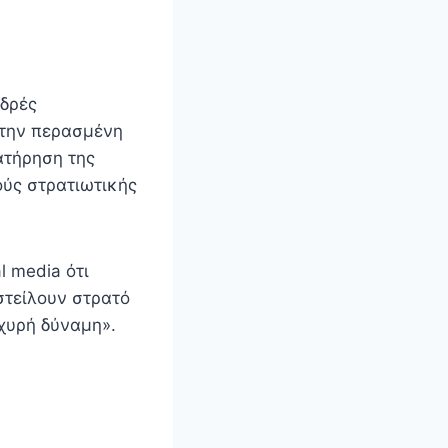
οδρές
 την περασμένη
ατήρηση της
ούς στρατιωτικής
l media ότι
στείλουν στρατό
χυρή δύναμη».