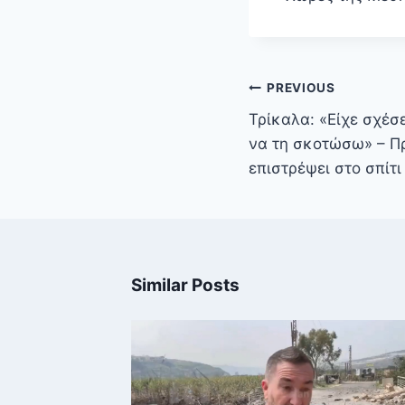
Πλοήγηση
PREVIOUS
άρθρων
Τρίκαλα: «Είχε σχέσ
να τη σκοτώσω» – Πρ
επιστρέψει στο σπίτι
Similar Posts