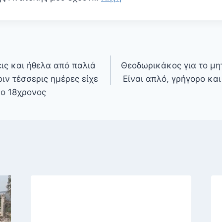
εις και ήθελα από παλιά
Θεοδωρικάκος για το μ
ιν τέσσερις ημέρες είχε
Είναι απλό, γρήγορο κα
 ο 18χρονος