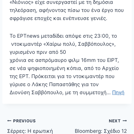
«Νιόνιος» είχε συνεργαστεί με τη δημόσια
τηλεόραση, αφήνοντας πίσω του ένα έργο που
σφράγισε εποχές και ενέπνευσε γενιές.
Το ΕΡΤnews μεταδίδει απόψε στις 23:00, το
ντοκιμαντέρ «Χαίρω πολύ, Σαββόπουλος»,
γυρισμένο πριν από 50
χρόνια σε ασπρόμαυρο φιλμ 16mm του ΕΙΡΤ,
σε νέα ψηφιοποιημένη κόπια, από το Αρχείο
της ΕΡΤ. Πρόκειται για το ντοκιμαντέρ που
γύρισε ο Λάκης Παπαστάθης για τον
Διονύση Σαββόπουλο, με τη συμμετοχή…
Πηγή
Πλοήγηση
PREVIOUS
NEXT
άρθρων
Σέρρες: Η ερωτική
Bloomberg: Σχέδιο 12