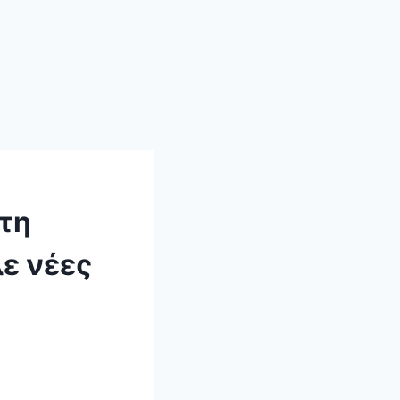
τη
ε νέες