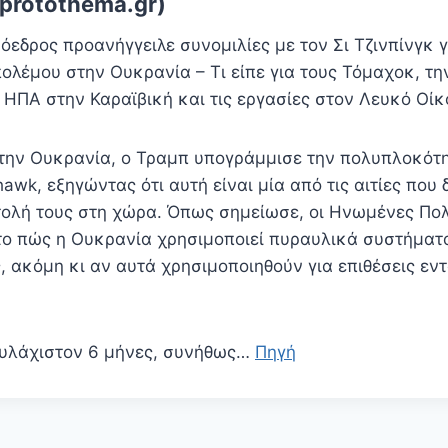
protothema.gr)
εδρος προανήγγειλε συνομιλίες με τον Σι Τζινπίνγκ γ
ολέμου στην Ουκρανία – Τι είπε για τους Τόμαχοκ, την
 ΗΠΑ στην Καραϊβική και τις εργασίες στον Λευκό Οίκ
ην Ουκρανία, ο Τραμπ υπογράμμισε την πολυπλοκότ
k, εξηγώντας ότι αυτή είναι μία από τις αιτίες που δ
ολή τους στη χώρα. Όπως σημείωσε, οι Ηνωμένες Πολι
το πώς η Ουκρανία χρησιμοποιεί πυραυλικά συστήματ
, ακόμη κι αν αυτά χρησιμοποιηθούν για επιθέσεις εν
ουλάχιστον 6 μήνες, συνήθως…
Πηγή