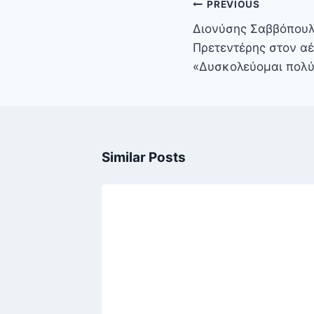
Πλοήγηση
PREVIOUS
άρθρων
Διονύσης Σαββόπουλ
Πρετεντέρης στον α
«Δυσκολεύομαι πολύ 
Similar Posts