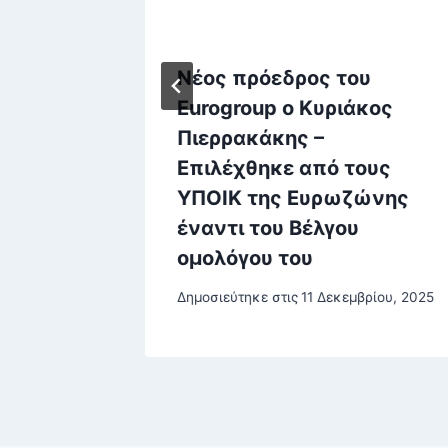
η
Νέος πρόεδρος του
 στο
Eurogroup ο Κυριάκος
Πιερρακάκης –
Επιλέχθηκε από τους
ΥΠΟΙΚ της Ευρωζώνης
έναντι του Βέλγου
ομολόγου του
Δημοσιεύτηκε στις
11 Δεκεμβρίου, 2025