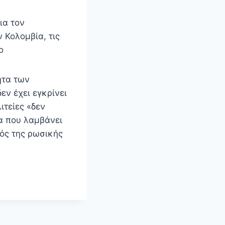
ια τον
 Κολομβία, τις
ο
ητα των
εν έχει εγκρίνει
τείες «δεν
α που λαμβάνει
τός της ρωσικής