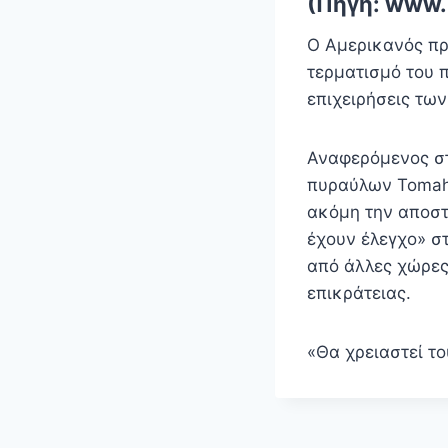
(Πηγή: www.
Ο Αμερικανός πρό
τερματισμό του π
επιχειρήσεις των
Αναφερόμενος στ
πυραύλων Tomahaw
ακόμη την αποστ
έχουν έλεγχο» σ
από άλλες χώρες
επικράτειας.
«Θα χρειαστεί τ