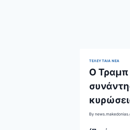
ΤΕΛΕΥΤΑΊΑ ΝΈΑ
Ο Τραμπ
συνάντησ
κυρώσει
By
news.makedonias.