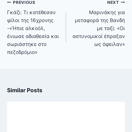
Πλοήγηση
PREVIOUS
NEXT
άρθρων
Γκάζι: Τι κατέθεσαν
Μαρινάκης για
φίλοι της 16χρονης
μεταφορά της Βανδή
-«Ήπιε αλκοόλ,
με ταξί: «Οι
ένιωσε αδιαθεσία και
αστυνομικοί έπραξαν
σωριάστηκε στο
ως όφειλαν»
πεζοδρόμιο»
Similar Posts