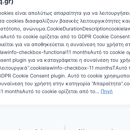
q.gr)
ookies είναι απoλύτως απαραίτητα για να λειτουργήσε
τα cookies διασφαλίζουν βασικές λειτουργικότητες και
ιστότοπο, ανώνυμα.CookieDurationDescriptioncookiela
hsΑυτό το cookie ορίζεται από το GDPR Cookie Consent 
ιείται για να αποθηκεύεται η συναίνεση του χρήστη σ
ielawinfo-checkbox-functional11 monthsΑυτό το cookie ο
sent plugin για να καταγράφεται η συναίνεση του χρή
Λειτουργικά”.cookielawinfo-checkbox-11 monthsTΑυτό 
GDPR Cookie Consent plugin. Αυτό το cookie χρησιμοποι
υναίνεση του χρήστη στην κατηγορία “Απαραίτητα”.co
11 monthsΑυτό το cookie ορίζεται από το…
Πηγή