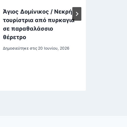
Άγιος Δομίνικος / Νεκρή
Δημοψ
τουρίστρια από πυρκαγιά
Ελβετί
σε παραθαλάσσιο
55% στ
θέρετρο
πληθυσ
κατοίκ
Δημοσιεύτηκε στις
20 Ιουνίου, 2026
Δημοσιεύτη