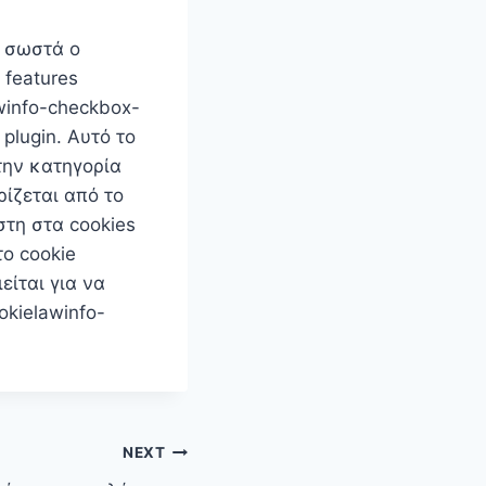
ι σωστά ο
 features
winfo-checkbox-
plugin. Αυτό το
την κατηγορία
ρίζεται από το
στη στα cookies
το cookie
είται για να
okielawinfo-
NEXT