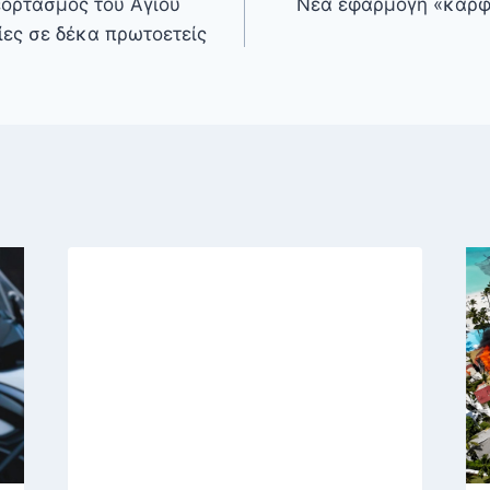
εορτασμός του Αγίου
Νέα εφαρμογή «καρφ
ες σε δέκα πρωτοετείς