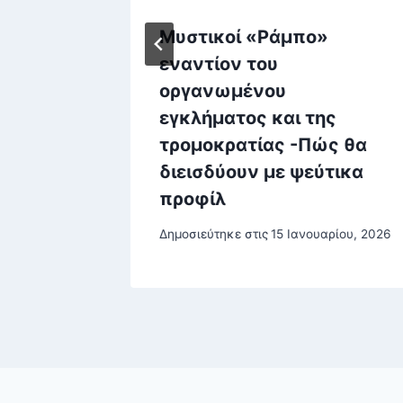
Μυστικοί «Ράμπο»
εναντίον του
ό
οργανωμένου
ηγήτρια
εγκλήματος και της
τρομοκρατίας -Πώς θα
διεισδύουν με ψεύτικα
υ, 2025
προφίλ
Δημοσιεύτηκε στις
15 Ιανουαρίου, 2026