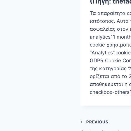
(Πηγή: thefa
Τα απαραίτητα c
ιστότοπος. Αυτά 
ασφαλείας στον 
analytics11 mont
cookie χρησιμοπο
“Analytics”.cook
GDPR Cookie Con
της κατηγορίας “
ορίζεται από το 
αποθηκεύεται η σ
checkbox-others
Πλοήγηση
PREVIOUS
άρθρων