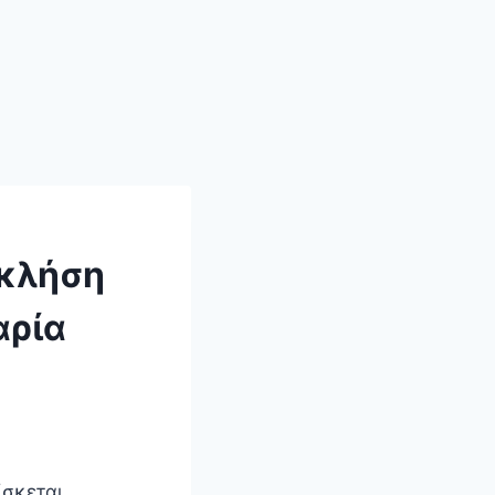
 κλήση
αρία
ίσκεται