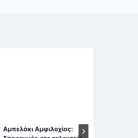
Αμπελάκι Αμφιλοχίας:
Apollo 