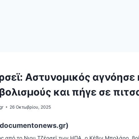
ρσεϊ: Αστυνομικός αγνόησε
βολισμούς και πήγε σε πιτσ
gr
26 Οκτωβρίου, 2025
.documentonews.gr)
ς από το Νιου Τζέρσεϊ των ΗΠΑ, ο Κέβιν Μπολάρο, βρ