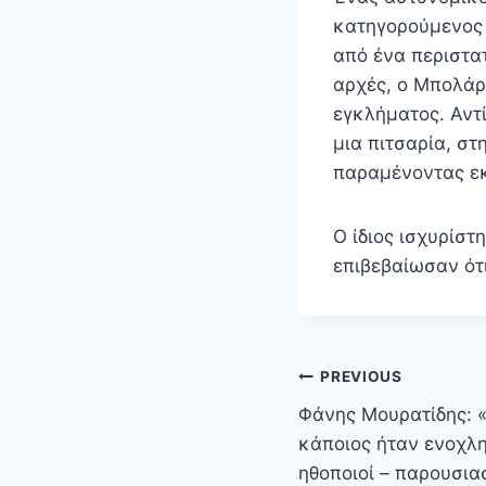
κατηγορούμενος 
από ένα περιστα
αρχές, ο Μπολάρ
εγκλήματος. Αντ
μια πιτσαρία, σ
παραμένοντας εκ
Ο ίδιος ισχυρίστ
επιβεβαίωσαν ότ
Πλοήγηση
PREVIOUS
άρθρων
Φάνης Μουρατίδης: «
κάποιος ήταν ενοχλ
ηθοποιοί – παρουσια