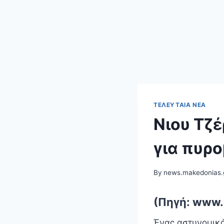
ΤΕΛΕΥΤΑΊΑ ΝΈΑ
Νιου Τζέ
για πυρο
By
news.makedonias.
(Πηγή: www
Ένας αστυνομικό