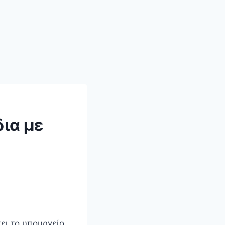
ια με
ει το υπουργείο