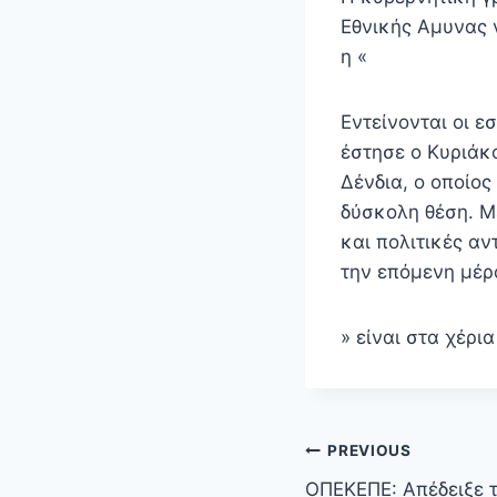
Εθνικής Αμυνας 
η «
Εντείνονται οι 
έστησε ο Κυριάκ
Δένδια, ο οποίος
δύσκολη θέση. Μ
και πολιτικές αν
την επόμενη μέρ
» είναι στα χέρι
Πλοήγηση
PREVIOUS
άρθρων
ΟΠΕΚΕΠΕ: Απέδειξε τ