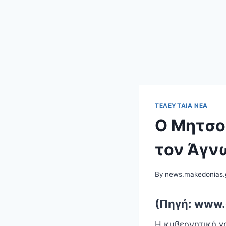
ΤΕΛΕΥΤΑΊΑ ΝΈΑ
Ο Μητσο
τον Άγν
By
news.makedonias.
(Πηγή: www
Η κυβερνητική γρ