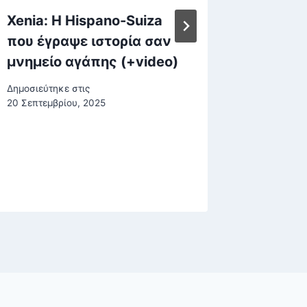
Xenia: H Hispano-Suiza
Ζωγράφ
που έγραψε ιστορία σαν
ξυλοδα
μνημείο αγάπης (+video)
αστικο
Δημοσιεύτηκε στις
Δημοσιεύτη
20 Σεπτεμβρίου, 2025