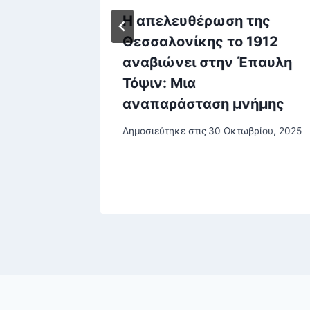
νη
Η απελευθέρωση της
οποίηση
Θεσσαλονίκης το 1912
ν
αναβιώνει στην Έπαυλη
ρόφου
Τόψιν: Μια
 και
αναπαράσταση μνήμης
άνω
Δημοσιεύτηκε στις
30 Οκτωβρίου, 2025
ρίου, 2025