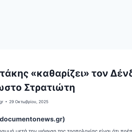
τάκης «καθαρίζει» τον Δένδ
ωστο Στρατιώτη
gr
29 Οκτωβρίου, 2025
.documentonews.gr)
αμμή μετά την ψήφιση της τροπολογίας είναι ότι πρέπ