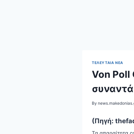
ΤΕΛΕΥΤΑΊΑ ΝΈΑ
Von Poll
συναντά
By
news.makedonias.
(Πηγή: thefa
Τα απαραίτητα c