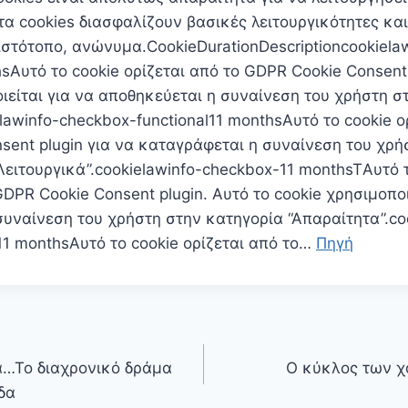
τα cookies διασφαλίζουν βασικές λειτουργικότητες και
ιστότοπο, ανώνυμα.CookieDurationDescriptioncookiela
hsΑυτό το cookie ορίζεται από το GDPR Cookie Consent 
ιείται για να αποθηκεύεται η συναίνεση του χρήστη σ
ielawinfo-checkbox-functional11 monthsΑυτό το cookie ο
sent plugin για να καταγράφεται η συναίνεση του χρή
Λειτουργικά”.cookielawinfo-checkbox-11 monthsTΑυτό 
GDPR Cookie Consent plugin. Αυτό το cookie χρησιμοποι
υναίνεση του χρήστη στην κατηγορία “Απαραίτητα”.co
11 monthsΑυτό το cookie ορίζεται από το…
Πηγή
ά…Το διαχρονικό δράμα
Ο κύκλος των 
δα