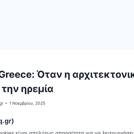
 Greece: Όταν η αρχιτεκτονι
 την ηρεμία
gr
1 Νοεμβρίου, 2025
q.gr)
ookies είναι απoλύτως απαραίτητα για να λειτουργήσε