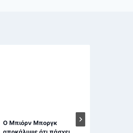
Ο Μπιόρν Μποργκ
Νέα Υό
αποκάλυψε ότι πάσχει
αποκεφ