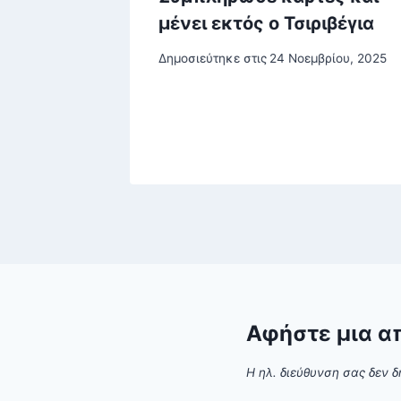
η φωτιά
μένει εκτός ο Τσιριβέγια
οπέδες
Δημοσιεύτηκε στις
24 Νοεμβρίου, 2025
ου, 2025
Αφήστε μια α
Η ηλ. διεύθυνση σας δεν δ