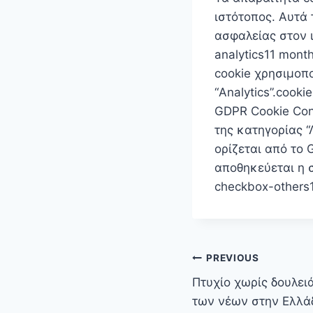
ιστότοπος. Αυτά 
ασφαλείας στον 
analytics11 mont
cookie χρησιμοπο
“Analytics”.cook
GDPR Cookie Con
της κατηγορίας “
ορίζεται από το 
αποθηκεύεται η σ
checkbox-others
Πλοήγηση
PREVIOUS
άρθρων
Πτυχίο χωρίς δουλει
των νέων στην Ελλά