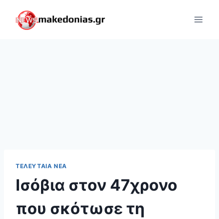
Skip
to
content
ΤΕΛΕΥΤΑΊΑ ΝΈΑ
Ισόβια στον 47χρονο
που σκότωσε τη