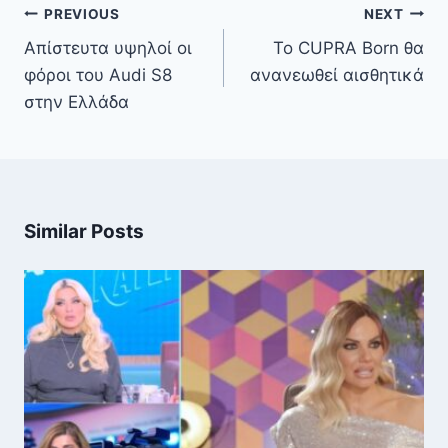
Πλοήγηση
PREVIOUS
NEXT
άρθρων
Απίστευτα υψηλοί οι
Το CUPRA Born θα
φόροι του Audi S8
ανανεωθεί αισθητικά
στην Ελλάδα
Similar Posts