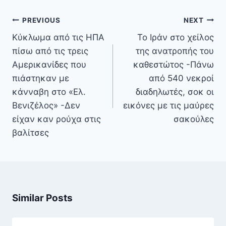
Πλοήγηση
PREVIOUS
NEXT
άρθρων
Κύκλωμα από τις ΗΠΑ
Το Ιράν στο χείλος
πίσω από τις τρεις
της ανατροπής του
Αμερικανίδες που
καθεστώτος -Πάνω
πιάστηκαν με
από 540 νεκροί
κάνναβη στο «Ελ.
διαδηλωτές, σοκ οι
Βενιζέλος» -Δεν
εικόνες με τις μαύρες
είχαν καν ρούχα στις
σακούλες
βαλίτσες
Similar Posts