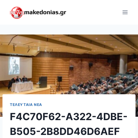
Skip
to
content
ΤΕΛΕΥΤΑΊΑ ΝΈΑ
F4C70F62-A322-4DBE-
B505-2B8DD46D6AEF