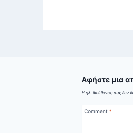
υ, 2026
Αφήστε μια α
Η ηλ. διεύθυνση σας δεν δ
Comment
*