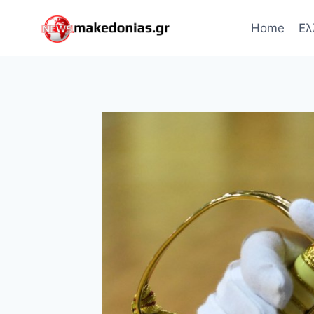
Skip
to
Home
Ελ
content