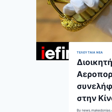
ΤΕΛΕΥΤΑΊΑ ΝΈΑ
Διοικητ
Αεροπορ
συνελήφ
στην Κίν
By
news.makedonias.