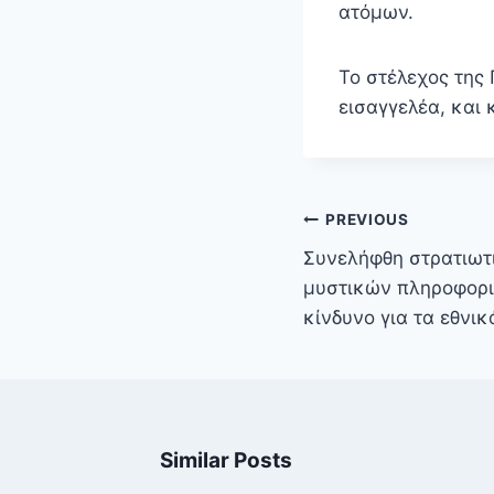
ατόμων.
Το στέλεχος της
εισαγγελέα, και
Πλοήγηση
PREVIOUS
άρθρων
Συνελήφθη στρατιωτ
μυστικών πληροφοριώ
κίνδυνο για τα εθνι
Similar Posts