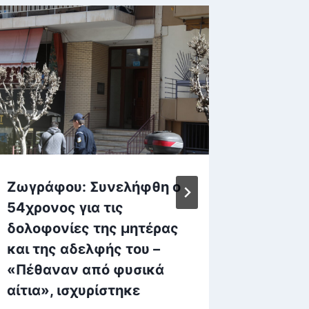
Ζωγράφου: Συνελήφθη ο
Οι Ιερ
54χρονος για τις
Μεγάλ
δολοφονίες της μητέρας
ζωνταν
και της αδελφής του –
Δημοσιεύτη
«Πέθαναν από φυσικά
αίτια», ισχυρίστηκε