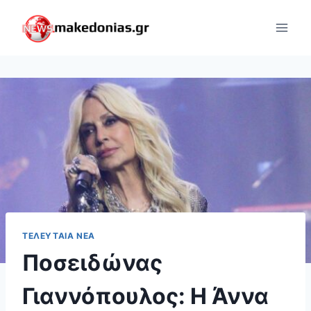
Skip
to
content
ΤΕΛΕΥΤΑΊΑ ΝΈΑ
Ποσειδώνας
Γιαννόπουλος: Η Άννα