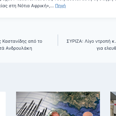
είας στη Νότια Αφρική»,…
Πηγή
 Καστανίδης από το
ΣΥΡΙΖΑ: Λίγο ντροπή κ
τά Ανδρουλάκη
για ελευ