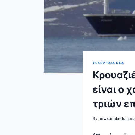
ΤΕΛΕΥΤΑΊΑ ΝΈΑ
Κρουαζιέ
είναι ο 
τριών ε
By
news.makedonias.