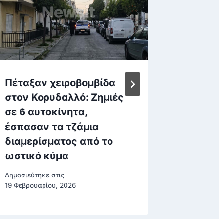
Πέταξαν χειροβομβίδα
Αγρότε
στον Κορυδαλλό: Ζημιές
για τα
σε 6 αυτοκίνητα,
– «Στο 
έσπασαν τα τζάμια
Δημοσιεύτη
διαμερίσματος από το
ωστικό κύμα
Δημοσιεύτηκε στις
19 Φεβρουαρίου, 2026