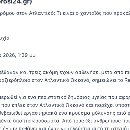
rosi24.gr)
ρόμου στον Ατλαντικό: Τι είναι ο χανταϊός που προκά
υχία
 2026, 1:39 μμ
πέθαναν και τρεις ακόμη έχουν ασθενήσει μετά από πι
υαζιερόπλοιο στον Ατλαντικό Ωκεανό, σημειώνει το Re
μερωθεί για ένα περιστατικό δημόσιας υγείας που αφο
 που έπλεε στον Ατλαντικό Ωκεανό και παρέχει υποστ
ιβεβαιωθεί εργαστηριακά ένα κρούσμα μόλυνσης από χ
έντε ύποπτα κρούσματα. Από τους έξι ανθρώπους πο
ς έχουν πεθάνει και ένας νοσηλεύεται αυτή τη στιγμή