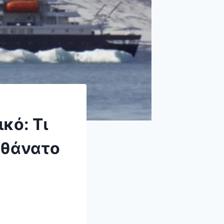
κό: Τι
 θάνατο