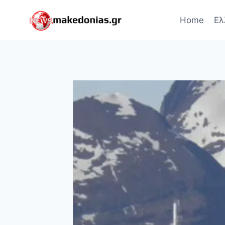
Skip
to
Home
Ελ
content