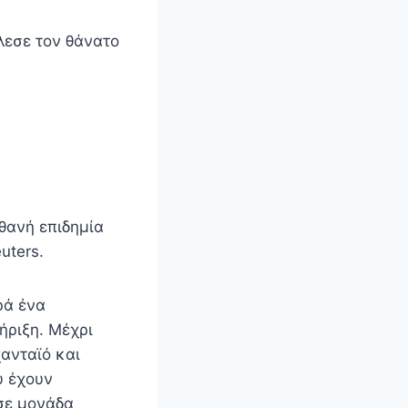
λεσε τον θάνατο
θανή επιδημία
uters.
ρά ένα
ήριξη. Μέχρι
ανταϊό και
υ έχουν
 σε μονάδα