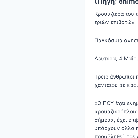
(Πηγή: enime
Κρουαζιέρα του τ
τριών επιβατών
Παγκόσμια ανησ
Δευτέρα, 4 Μαΐου
Tρεις άνθρωποι 
χανταϊού σε κρο
«Ο ΠΟΥ έχει ενη
κρουαζιερόπλοιο
σήμερα, έχει επ
υπάρχουν άλλα π
προσβληθεί, τρει