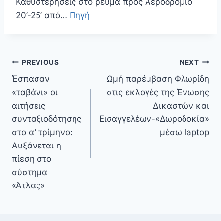
Καθυστερήσεις στο ρεύμα προς Αεροδρόμιο
20’-25’ από…
Πηγή
Πλοήγηση
PREVIOUS
NEXT
άρθρων
Έσπασαν
Ωμή παρέμβαση Φλωρίδη
«ταβάνι» οι
στις εκλογές της Ένωσης
αιτήσεις
Δικαστών και
συνταξιοδότησης
Εισαγγελέων-«Δωροδοκία»
στο α’ τρίμηνο:
μέσω laptop
Αυξάνεται η
πίεση στο
σύστημα
«Άτλας»