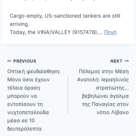
Cargo-empty, US-sanctioned tankers are still
arriving.
Today, the VINA/VALLEY (9157478),…
Πηγή
Πλοήγηση
PREVIOUS
NEXT
άρθρων
Οπτική ψευδαίσθηση:
Πόλεμος στην Μέση
Μόνο όσοι έχουν
Ανατολή: Ισραηλινός
τέλεια όραση
στρατιώτης…
μπορούν να
βεβηλώνει άγαλμα
εντοπίσουν τη
της Παναγίας στον
νυχτοπεταλούδα
νότιο Λίβανο
μέσα σε 10
δευτερόλεπτα