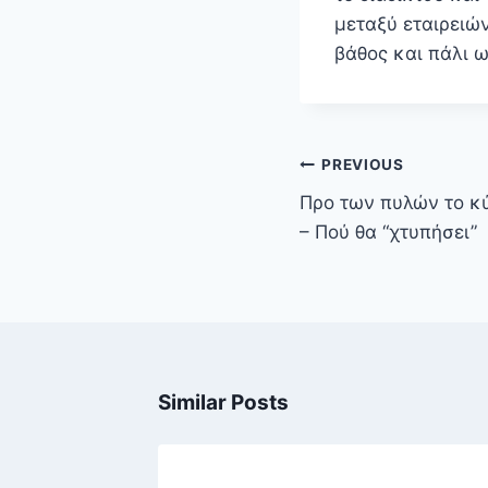
μεταξύ εταιρειώ
βάθος και πάλι ω
Πλοήγηση
PREVIOUS
άρθρων
Προ των πυλών το κ
– Πού θα “χτυπήσει”
Similar Posts