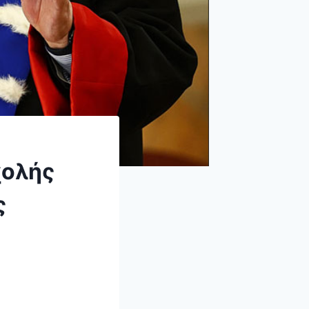
χολής
ς