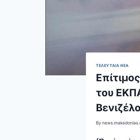
ΤΕΛΕΥΤΑΊΑ ΝΈΑ
Επίτιμος
του ΕΚΠ
Βενιζέλ
By
news.makedonias.