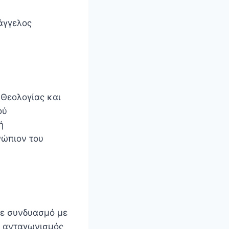
άγγελος
 Θεολογίας και
ού
ή
νώπιον του
σε συνδυασμό με
ως ανταγωνισμός