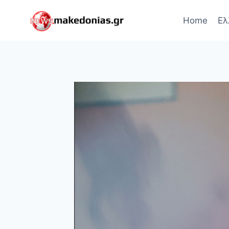
Skip
to
Home
Ελ
content