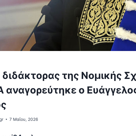
 διδάκτορας της Νομικής Σ
Α αναγορεύτηκε ο Ευάγγελο
ος
gr
7 Μαΐου, 2026