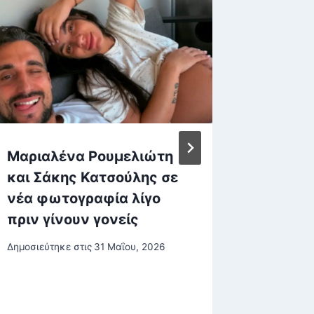
Μαριαλένα Ρουμελιώτη
Νετανι
και Σάκης Κατσούλης σε
απελευ
νέα φωτογραφία λίγο
ομήρου
πριν γίνουν γονείς
αφήσου
από τη
Δημοσιεύτηκε στις
31 Μαΐου, 2026
Δημοσιεύτη
28 Σεπτεμβ