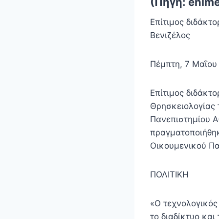
(Πηγή: enime
Επίτιμος διδάκτ
Βενιζέλος
Πέμπτη, 7 Μαΐου
Επίτιμος διδάκτ
Θρησκειολογίας 
Πανεπιστημίου Α
πραγματοποιήθηκ
Οικουμενικού Πα
ΠΟΛΙΤΙΚΗ
«Ο τεχνολογικός
το διαδίκτυο και