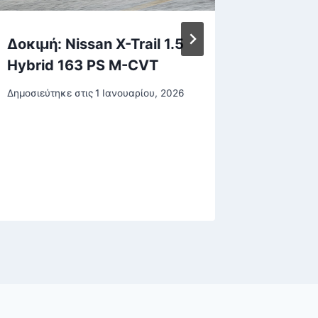
Δοκιμή: Nissan X-Trail 1.5
Ισραήλ
Hybrid 163 PS M-CVT
5 τραυ
επίθεσ
Δημοσιεύτηκε στις
1 Ιανουαρίου, 2026
όπλο –
«Εξουδ
δύο δρ
Δημοσιεύτη