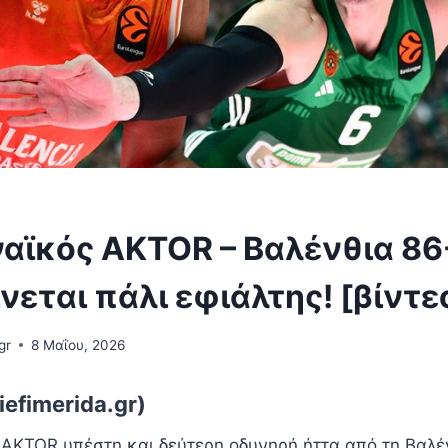
αϊκός AKTOR – Βαλένθια 86-
ίνεται πάλι εφιάλτης! [βίντε
gr
8 Μαΐου, 2026
efimerida.gr)
AKTOR υπέστη και δεύτερη οδυνηρή ήττα από τη Βαλέν