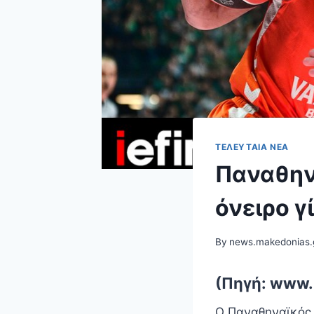
ΤΕΛΕΥΤΑΊΑ ΝΈΑ
Παναθην
όνειρο γ
By
news.makedonias.
(Πηγή: www.i
Ο Παναθηναϊκός 