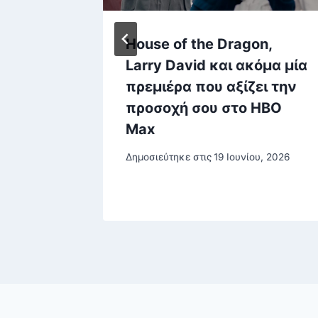
αίοι
House of the Dragon,
ένα
Larry David και ακόμα μία
κά
πρεμιέρα που αξίζει την
προσοχή σου στο HBO
Max
ρίου, 2025
Δημοσιεύτηκε στις
19 Ιουνίου, 2026