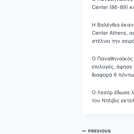
Center (86-89) κ
H Βαλένθια έκαν
Center Athens, α
στέλνει την σειρ
Ο Παναθηναϊκός 
επιλογές, άφησε 
διαφορά 6 πόντων
Ο Λεσόρ έδωσε λύ
τον Ντέιβις εκτε
Πλοήγηση
PREVIOUS