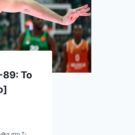
89: Το
ο]
θια στο T-