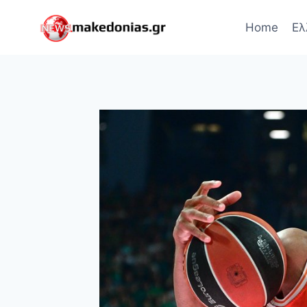
Skip
to
Home
Ελ
content