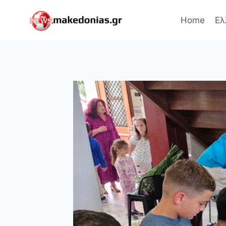
Skip
to
Home
Ελ
content