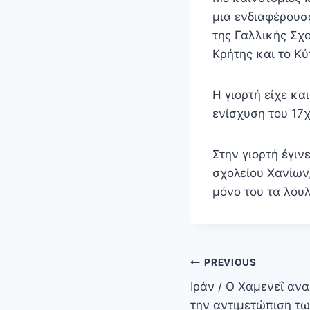
μια ενδιαφέρουσ
της Γαλλικής Σχ
Κρήτης και το Κ
Η γιορτή είχε κα
ενίσχυση του 17
Στην γιορτή έγιν
σχολείου Χανίων,
μόνο του τα λου
Πλοήγηση
PREVIOUS
άρθρων
Ιράν / Ο Χαμενεΐ αν
την αντιμετώπιση τω