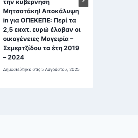
την κυβέρνηση
εγγύησ
Μητσοτάκη! Αποκάλυψη
ευρώ ο
in για ΟΠΕΚΕΠΕ: Περί τα
φαρμακ
2,5 εκατ. ευρώ έλαβαν οι
υπόθεσ
οικογένειες Μαγειρία –
διακίν
Σεμερτζίδου τα έτη 2019
σκευα
– 2024
Δημοσιεύτη
Δημοσιεύτηκε στις
5 Αυγούστου, 2025