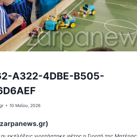
2-A322-4DBE-B505-
6D6AEF
gr
10 Μαΐου, 2026
zarpanews.gr)
αι εκπλήξεις γιορτάστηκε φέτος η Γιορτή της Μητέρας