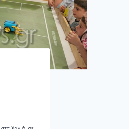
 στα Χανιά, σε