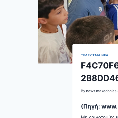
ΤΕΛΕΥΤΑΊΑ ΝΈΑ
F4C70F6
2B8DD4
By
news.makedonias.
(Πηγή: www.
Με καινοτομίες κ