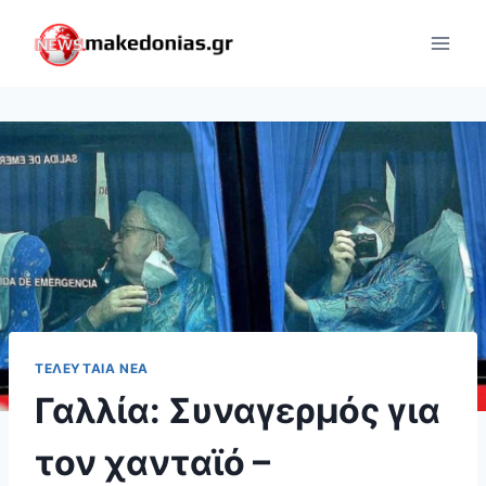
Skip
to
content
ΤΕΛΕΥΤΑΊΑ ΝΈΑ
Γαλλία: Συναγερμός για
τον χανταϊό –