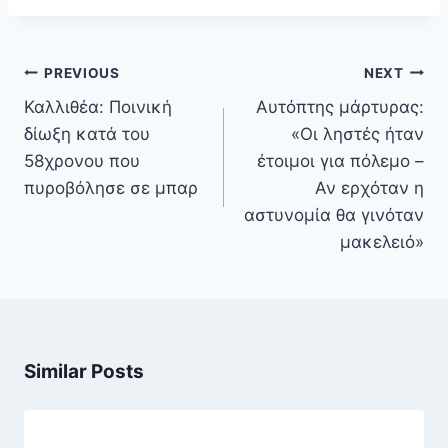
Πλοήγηση
PREVIOUS
NEXT
άρθρων
Καλλιθέα: Ποινική
Αυτόπτης μάρτυρας:
δίωξη κατά του
«Οι ληστές ήταν
58χρονου που
έτοιμοι για πόλεμο –
πυροβόλησε σε μπαρ
Αν ερχόταν η
αστυνομία θα γινόταν
μακελειό»
Similar Posts