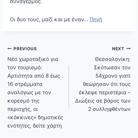
συναγερμός.
Οι δυο τους, μαζί και με έναν…
Πηγή
Πλοήγηση
PREVIOUS
NEXT
άρθρων
Nέο χωροταξικό για
Θεσσαλονίκη:
τον τουρισμό:
Σκότωσαν τον
Αρτιότητα από 8 έως
54χρονο γιατί
16 στρέμματα
θεώρησαν ότι τους
αναλόγως με τον
έκλεψε περιστέρια –
κορεσμό της
Διώξεις σε βάρος των
περιοχής, οι
2 συλληφθέντων
«κόκκινες» δημοτικές
ενότητες, δείτε χάρτη