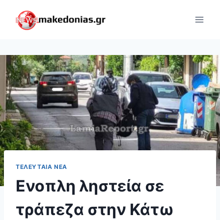
Skip
to
content
ΤΕΛΕΥΤΑΊΑ ΝΈΑ
Ενοπλη ληστεία σε
τράπεζα στην Κάτω