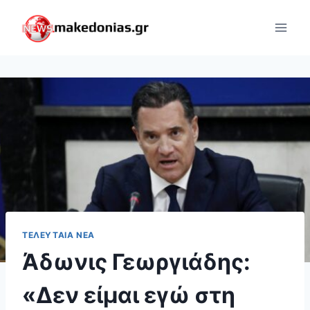
Skip
to
content
ΤΕΛΕΥΤΑΊΑ ΝΈΑ
Άδωνις Γεωργιάδης:
«Δεν είμαι εγώ στη