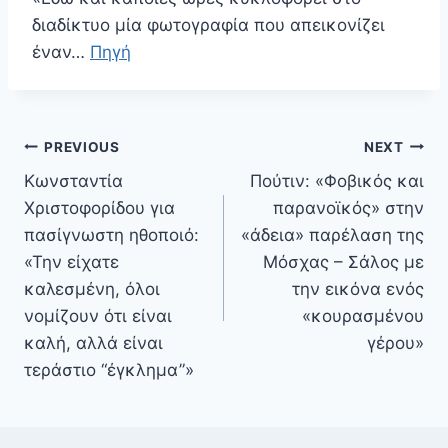
διαδίκτυο μία φωτογραφία που απεικονίζει
έναν…
Πηγή
Πλοήγηση
PREVIOUS
NEXT
άρθρων
Κωνσταντία
Πούτιν: «Φοβικός και
Χριστοφορίδου για
παρανοϊκός» στην
πασίγνωστη ηθοποιό:
«άδεια» παρέλαση της
«Την είχατε
Μόσχας – Σάλος με
καλεσμένη, όλοι
την εικόνα ενός
νομίζουν ότι είναι
«κουρασμένου
καλή, αλλά είναι
γέρου»
τεράστιο “έγκλημα”»