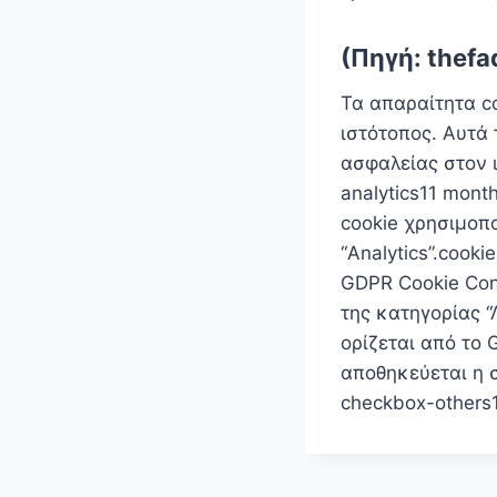
(Πηγή: thefa
Τα απαραίτητα c
ιστότοπος. Αυτά 
ασφαλείας στον 
analytics11 mont
cookie χρησιμοπο
“Analytics”.cook
GDPR Cookie Con
της κατηγορίας “
ορίζεται από το 
αποθηκεύεται η σ
checkbox-others