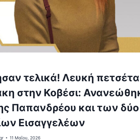
ησαν τελικά! Λευκή πετσέτα
κη στην Κοβέσι: Ανανεώθη
της Παπανδρέου και των δύ
ων Εισαγγελέων
gr
11 Μαΐου, 2026