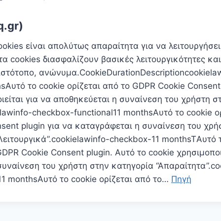
q.gr)
ookies είναι απoλύτως απαραίτητα για να λειτουργήσε
τα cookies διασφαλίζουν βασικές λειτουργικότητες και
ιστότοπο, ανώνυμα.CookieDurationDescriptioncookiela
hsΑυτό το cookie ορίζεται από το GDPR Cookie Consent 
ιείται για να αποθηκεύεται η συναίνεση του χρήστη σ
ielawinfo-checkbox-functional11 monthsΑυτό το cookie ο
sent plugin για να καταγράφεται η συναίνεση του χρή
Λειτουργικά”.cookielawinfo-checkbox-11 monthsTΑυτό 
GDPR Cookie Consent plugin. Αυτό το cookie χρησιμοποι
υναίνεση του χρήστη στην κατηγορία “Απαραίτητα”.co
11 monthsΑυτό το cookie ορίζεται από το…
Πηγή