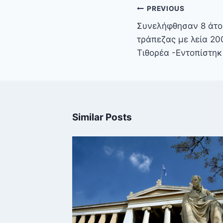
Πλοήγηση
PREVIOUS
άρθρων
Συνελήφθησαν 8 άτομ
τράπεζας με λεία 2
Τιθορέα -Εντοπίστηκ
Similar Posts