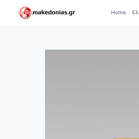
Skip
to
Home
Ελ
content