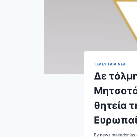
ΤΕΛΕΥΤΑΊΑ ΝΈΑ
Δε τόλμ
Μητσοτά
θητεία 
Ευρωπαί
By
news.makedonias.