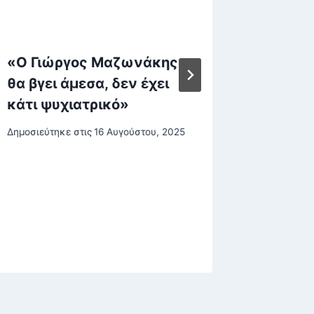
«Ο Γιώργος Μαζωνάκης
Εργκίν
θα βγει άμεσα, δεν έχει
«Αδύνα
κάτι ψυχιατρικό»
Όσμαν 
θα είνα
Δημοσιεύτηκε στις
16 Αυγούστου, 2025
Παναθη
Ολυμπι
Σλούκ
Δημοσιεύτη
30 Δεκεμβ