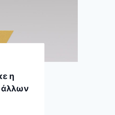
κε η
ο άλλων