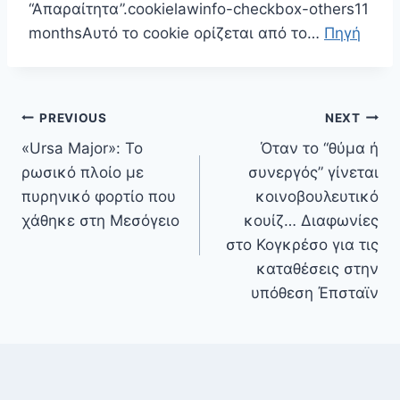
“Απαραίτητα”.cookielawinfo-checkbox-others11
monthsΑυτό το cookie ορίζεται από το…
Πηγή
Πλοήγηση
PREVIOUS
NEXT
άρθρων
«Ursa Major»: Το
Όταν το “θύμα ή
ρωσικό πλοίο με
συνεργός” γίνεται
πυρηνικό φορτίο που
κοινοβουλευτικό
χάθηκε στη Μεσόγειο
κουίζ… Διαφωνίες
στο Κογκρέσο για τις
καταθέσεις στην
υπόθεση Έπσταϊν