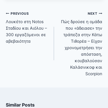
Πλοήγηση
PREVIOUS
NEXT
άρθρων
Λουκέτο στη Notos
Πώς δρούσε η ομάδα
Σταδίου και Αιόλου –
που «άδειασε» την
300 εργαζόμενοι σε
τράπεζα στην Κάτω
αβεβαιότητα
Τιθορέα – Είχαν
χρονομετρήσει την
απόσταση,
κουβαλούσαν
Καλάσνικοφ και
Scorpion
Similar Posts