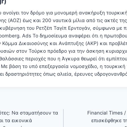
gr)
υ ανοίγει τον δρόμο για μονομερή ανακήρυξη τουρκικ
ης (AOZ) έως και 200 ναυτικά μίλια από τις ακτές τη
 κυβέρνηση του Ρετζέπ Ταγίπ Ερντογάν, σύμφωνα με 
Bloomberg. Ads Το δημοσίευμα αναφέρει ότι η πρωτοβο
 Κόμμα Δικαιοσύνης και Ανάπτυξης (AKP) και προβλέ
υσιών στον Τούρκο πρόεδρο για την άσκηση κυριαρχ
θαλάσσιες περιοχές που η Άγκυρα θεωρεί ότι εμπίπτου
s Με βάση το υπό επεξεργασία νομοσχέδιο, η τουρκική
νει δραστηριότητες όπως αλιεία, έρευνες υδρογονανθ
ότες: Να σταματήσουν τα
Financial Times 
ι τα εικονικά
επισκέφθηκε τ