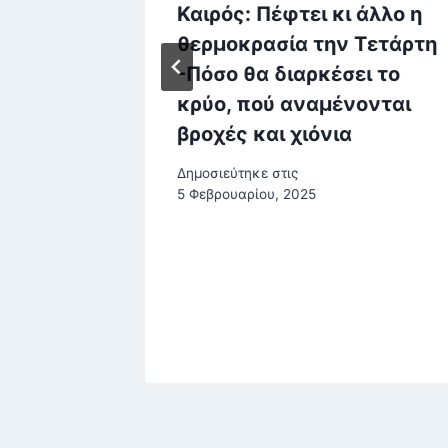
 πρώτα
Καιρός: Πέφτει κι άλλο η
ερα το
θερμοκρασία την Τετάρτη
– Οι
-Πόσο θα διαρκέσει το
κρύο, πού αναμένονται
τα
βροχές και χιόνια
Δημοσιεύτηκε στις
5 Φεβρουαρίου, 2025
υ, 2025