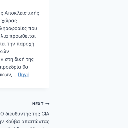
ής Αποκλειστικής
ς χώρας
πληροφορίες που
υλία προωθείται
πει την παροχή
ικών
ν στη δική της
 προεδρία θα
ράκων,…
Πηγή
NEXT
/ Ο διευθυντής της CIA
ην Κούβα απαιτώντας