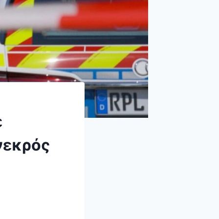
ε
νεκρός