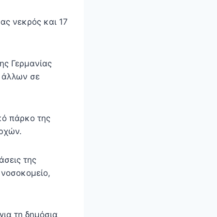
ας νεκρός και 17
ης Γερμανίας
0 άλλων σε
κό πάρκο της
ρχών.
άσεις της
 νοσοκομείο,
για τη δημόσια