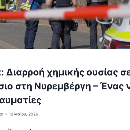
: Διαρροή χημικής ουσίας σ
σιο στη Νυρεμβέργη – Ένας 
ραυματίες
gr
16 Μαΐου, 2026