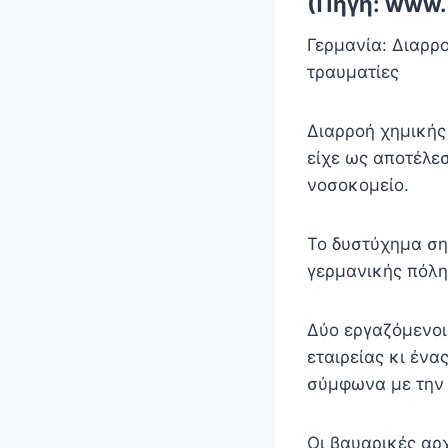
(Πηγή: www.
Γερμανία: Διαρρ
τραυματίες
Διαρροή χημικής
είχε ως αποτέλε
νοσοκομείο.
Το δυστύχημα ση
γερμανικής πόλη
Δύο εργαζόμενοι 
εταιρείας κι ένα
σύμφωνα με την 
Οι βαυαρικές αρ