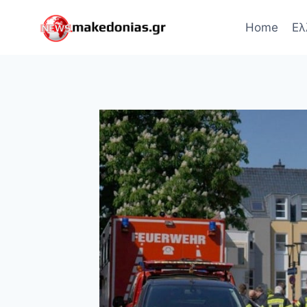
Skip
to
Home
Ελ
content