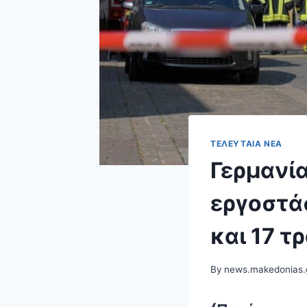
ΤΕΛΕΥΤΑΊΑ ΝΈΑ
Γερμανία
εργοστά
και 17 τ
By
news.makedonias.