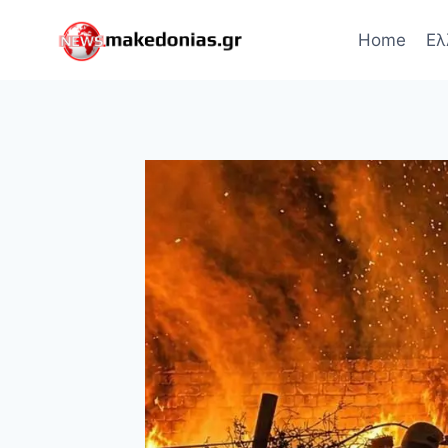
Skip
to
Home
Ελ
content