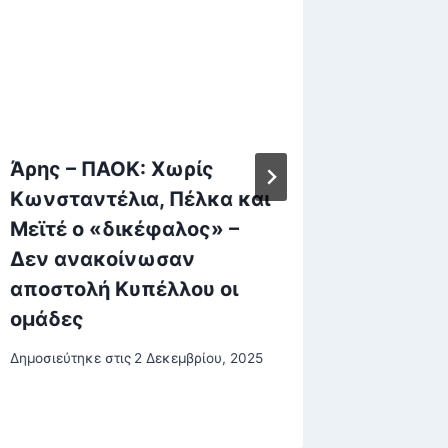
Άρης – ΠΑΟΚ: Χωρίς
Νιου Τζ
Κωνσταντέλια, Πέλκα και
Αστυνο
Μεϊτέ ο «δικέφαλος» –
κλήση 
Δεν ανακοίνωσαν
και πή
αποστολή Κυπέλλου οι
Δημοσιεύτη
ομάδες
Δημοσιεύτηκε στις
2 Δεκεμβρίου, 2025