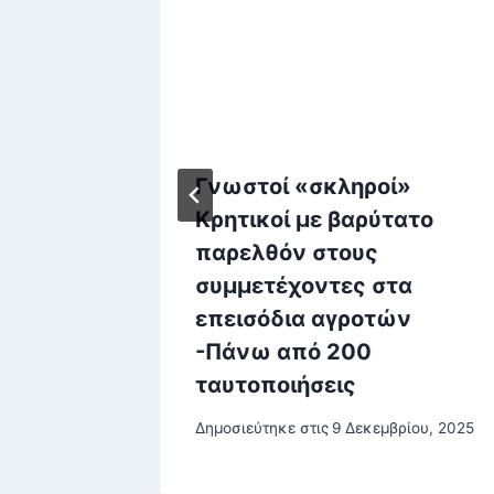
Γνωστοί «σκληροί»
α:
Κρητικοί με βαρύτατο
τα
παρελθόν στους
τα για
συμμετέχοντες στα
οθούν
επεισόδια αγροτών
 και αν
-Πάνω από 200
ταυτοποιήσεις
του, 2025
Δημοσιεύτηκε στις
9 Δεκεμβρίου, 2025