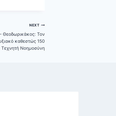
NEXT
– Θεοδωρικάκος: Τον
υξιακό καθεστώς 150
α Τεχνητή Νοημοσύνη