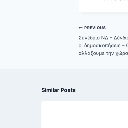
Πλοήγηση
PREVIOUS
άρθρων
Συνέδριο ΝΔ – Δένδι
οι δημοσκοπήσεις – 
αλλάξουμε την χώρ
Similar Posts