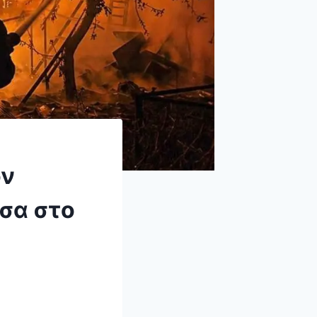
ον
έσα στο