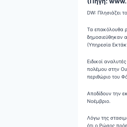
(Πηγή: www.
DW: Πλησιάζει τ
Τα επακόλουθα ρ
δημοσιεύθηκαν α
(Υπηρεσία Εκτά
Ειδικοί αναλυτές
πολέμου στην Ου
περιθώριο του Φ
Αποδίδουν την ε
Νοέμβριο.
Λόγω της στασιμ
ότι ο Ρώσος πρ