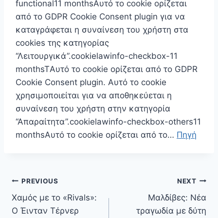
functional11 monthsΑυτό το cookie ορίζεται
από το GDPR Cookie Consent plugin για να
καταγράφεται η συναίνεση του χρήστη στα
cookies της κατηγορίας
“Λειτουργικά”.cookielawinfo-checkbox-11
monthsTΑυτό το cookie ορίζεται από το GDPR
Cookie Consent plugin. Αυτό το cookie
χρησιμοποιείται για να αποθηκεύεται η
συναίνεση του χρήστη στην κατηγορία
“Απαραίτητα”.cookielawinfo-checkbox-others11
monthsΑυτό το cookie ορίζεται από το…
Πηγή
Πλοήγηση
PREVIOUS
NEXT
άρθρων
Χαμός με το «Rivals»:
Μαλδίβες: Νέα
Ο Έινταν Τέρνερ
τραγωδία με δύτη