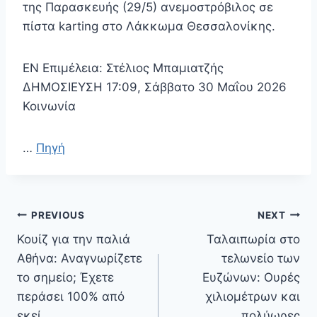
της Παρασκευής (29/5) ανεμοστρόβιλος σε
πίστα karting στο Λάκκωμα Θεσσαλονίκης.
EN Επιμέλεια: Στέλιος Μπαμιατζής
ΔΗΜΟΣΙΕΥΣΗ 17:09, Σάββατο 30 Μαΐου 2026
Κοινωνία
…
Πηγή
Πλοήγηση
PREVIOUS
NEXT
άρθρων
Κουίζ για την παλιά
Ταλαιπωρία στο
Αθήνα: Αναγνωρίζετε
τελωνείο των
το σημείο; Έχετε
Ευζώνων: Ουρές
περάσει 100% από
χιλιομέτρων και
εκεί
πολύωρες