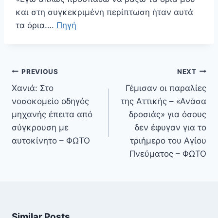
και στη συγκεκριμένη περίπτωση ήταν αυτά
τα όρια….
Πηγή
Πλοήγηση
PREVIOUS
NEXT
άρθρων
Χανιά: Στο
Γέμισαν οι παραλίες
νοσοκομείο οδηγός
της Αττικής – «Ανάσα
μηχανής έπειτα από
δροσιάς» για όσους
σύγκρουση με
δεν έφυγαν για το
αυτοκίνητο – ΦΩΤΟ
τριήμερο του Αγίου
Πνεύματος – ΦΩΤΟ
Similar Posts