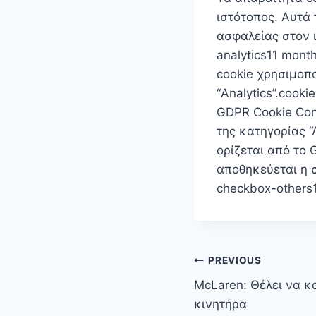
ιστότοπος. Αυτά 
ασφαλείας στον 
analytics11 mont
cookie χρησιμοπο
“Analytics”.cook
GDPR Cookie Con
της κατηγορίας “
ορίζεται από το 
αποθηκεύεται η σ
checkbox-others
Πλοήγηση
PREVIOUS
άρθρων
McLaren: Θέλει να κ
κινητήρα