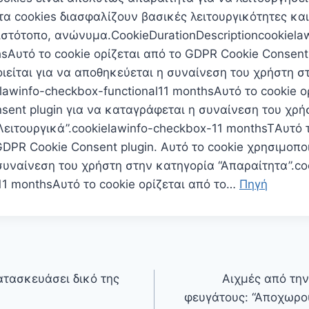
τα cookies διασφαλίζουν βασικές λειτουργικότητες και
ιστότοπο, ανώνυμα.CookieDurationDescriptioncookiela
hsΑυτό το cookie ορίζεται από το GDPR Cookie Consent 
ιείται για να αποθηκεύεται η συναίνεση του χρήστη σ
ielawinfo-checkbox-functional11 monthsΑυτό το cookie ο
sent plugin για να καταγράφεται η συναίνεση του χρή
Λειτουργικά”.cookielawinfo-checkbox-11 monthsTΑυτό 
GDPR Cookie Consent plugin. Αυτό το cookie χρησιμοποι
υναίνεση του χρήστη στην κατηγορία “Απαραίτητα”.co
11 monthsΑυτό το cookie ορίζεται από το…
Πηγή
ατασκευάσει δικό της
Αιχμές από την
φευγάτους: “Αποχωρ