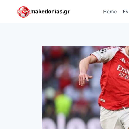
Skip
to
Home
Ελ
content