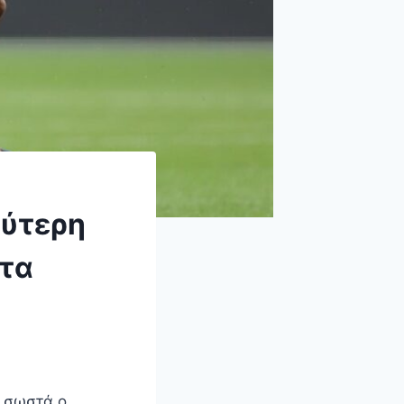
εύτερη
έτα
ι σωστά ο