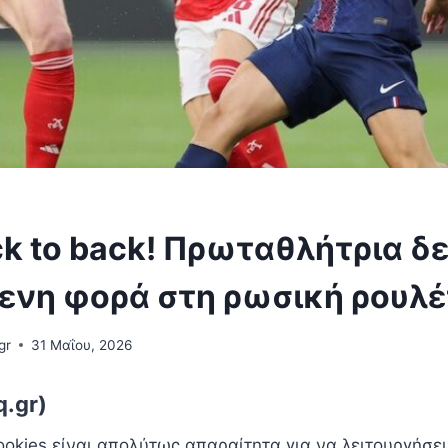
ck to back! Πρωταθλήτρια δ
ενη φορά στη ρωσική ρουλ
gr
31 Μαΐου, 2026
q.gr)
ookies είναι απoλύτως απαραίτητα για να λειτουργήσε