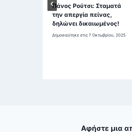
ντ
Πάνος Ρούτσι: Σταματά
ηση
την απεργία πείνας,
δελφέ”
δηλώνει δικαιωμένος!
Δημοσιεύτηκε στις
7 Οκτωβρίου, 2025
ίου
 2026
Αφήστε μια α