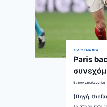
ΤΕΛΕΥΤΑΊΑ ΝΈΑ
Paris ba
συνεχόμ
By
news.makedonias.
(Πηγή: thefa
Τα απαραίτητα c