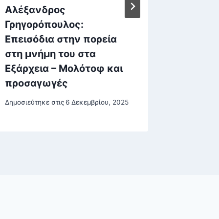
Aλέξανδρος
Συμμαχ
Γρηγορόπουλος:
Eastme
Επεισόδια στην πορεία
τριμερ
στη μνήμη του στα
Κύπρου
Εξάρχεια – Μολότοφ και
Δημοσιεύτη
προσαγωγές
22 Δεκεμβρ
Δημοσιεύτηκε στις
6 Δεκεμβρίου, 2025