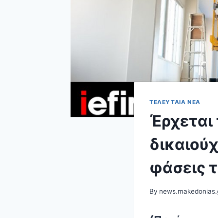
ΤΕΛΕΥΤΑΊΑ ΝΈΑ
Έρχεται 
δικαιούχ
φάσεις 
By
news.makedonias.