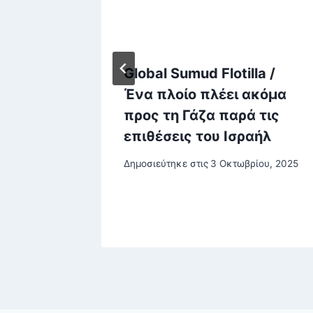
Global Sumud Flotilla /
ν να
Ένα πλοίο πλέει ακόμα
ία των
προς τη Γάζα παρά τις
ό
επιθέσεις του Ισραήλ
ανίου –
Δημοσιεύτηκε στις
3 Οκτωβρίου, 2025
άνη
υ, 2025