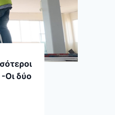
σσότεροι
 -Οι δύο