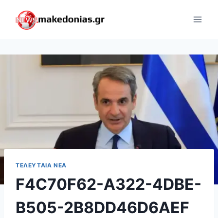
Skip
to
content
ΤΕΛΕΥΤΑΊΑ ΝΈΑ
F4C70F62-A322-4DBE-
B505-2B8DD46D6AEF