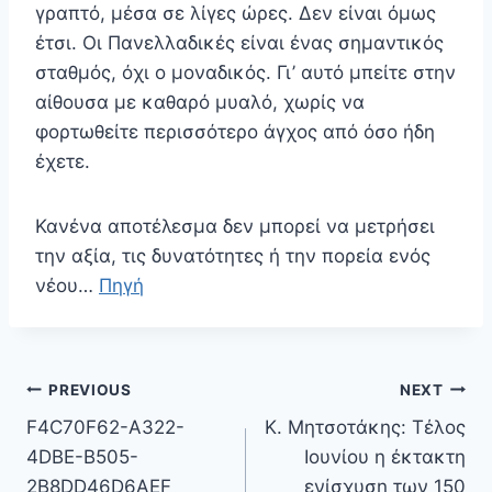
γραπτό, μέσα σε λίγες ώρες. Δεν είναι όμως
έτσι. Οι Πανελλαδικές είναι ένας σημαντικός
σταθμός, όχι ο μοναδικός. Γι’ αυτό μπείτε στην
αίθουσα με καθαρό μυαλό, χωρίς να
φορτωθείτε περισσότερο άγχος από όσο ήδη
έχετε.
Κανένα αποτέλεσμα δεν μπορεί να μετρήσει
την αξία, τις δυνατότητες ή την πορεία ενός
νέου…
Πηγή
Πλοήγηση
PREVIOUS
NEXT
άρθρων
F4C70F62-A322-
Κ. Μητσοτάκης: Τέλος
4DBE-B505-
Ιουνίου η έκτακτη
2B8DD46D6AEF
ενίσχυση των 150