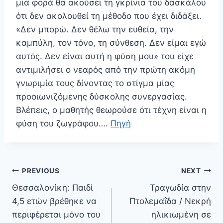
μια φορά θα ακούσει τη γκρίνια του δασκάλου
ότι δεν ακολουθεί τη μέθοδο που έχει διδάξει.
«Δεν μπορώ. Δεν θέλω την ευθεία, την
καμπύλη, τον τόνο, τη σύνθεση. Δεν είμαι εγώ
αυτός. Δεν είναι αυτή η φύση μου» του είχε
αντιμιλήσει ο νεαρός από την πρώτη ακόμη
γνωριμία τους δίνοντας το στίγμα μίας
προοιωνιζόμενης δύσκολης συνεργασίας.
Βλέπεις, ο μαθητής θεωρούσε ότι τέχνη είναι η
φύση του ζωγράφου….
Πηγή
Πλοήγηση
PREVIOUS
NEXT
άρθρων
Θεσσαλονίκη: Παιδί
Τραγωδία στην
4,5 ετών βρέθηκε να
Πτολεμαΐδα / Νεκρή
περιφέρεται μόνο του
ηλικιωμένη σε