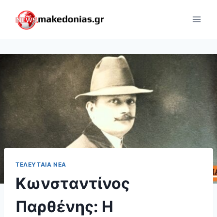
Skip
to
content
ΤΕΛΕΥΤΑΊΑ ΝΈΑ
Κωνσταντίνος
Παρθένης: Η