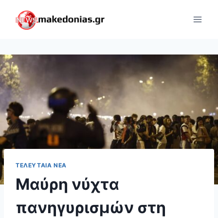
Skip
to
content
ΤΕΛΕΥΤΑΊΑ ΝΈΑ
Μαύρη νύχτα
πανηγυρισμών στη